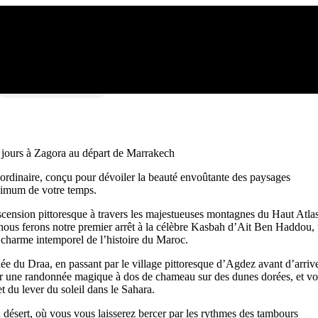
Localisation
2 jours à Zagora au départ de Marrakech
rdinaire, conçu pour dévoiler la beauté envoûtante des paysages
ximum de votre temps.
ension pittoresque à travers les majestueuses montagnes du Haut Atlas
 nous ferons notre premier arrêt à la célèbre Kasbah d’Ait Ben Haddou,
 charme intemporel de l’histoire du Maroc.
ée du Draa, en passant par le village pittoresque d’Agdez avant d’arriv
our une randonnée magique à dos de chameau sur des dunes dorées, et v
t du lever du soleil dans le Sahara.
 désert, où vous vous laisserez bercer par les rythmes des tambours