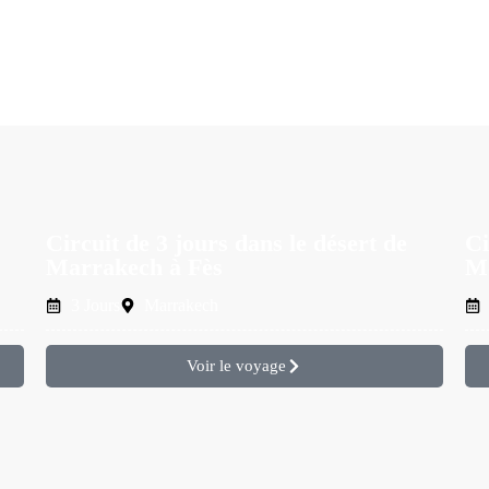
Circuit de 3 jours dans le désert de
Ci
Marrakech à Fès
Me
3 Jours
Marrakech
Voir le voyage