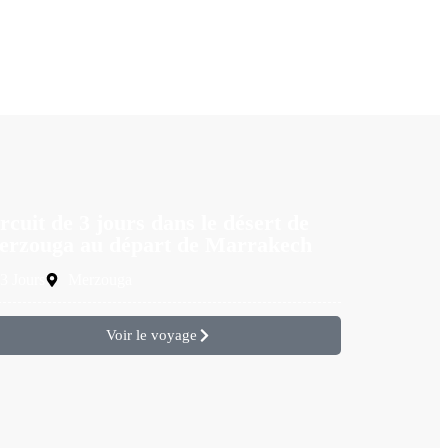
rcuit de 3 jours dans le désert de
rzouga au départ de Marrakech
3 Jours
Merzouga
Voir le voyage