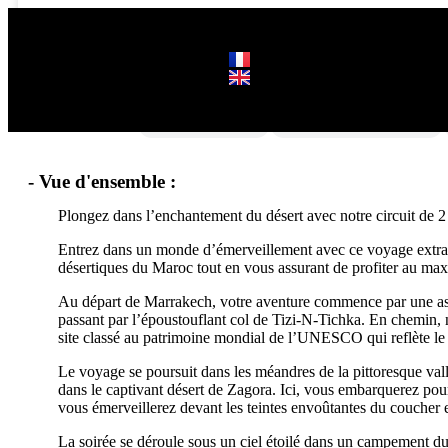
Durée
Localisation
Groupe taille
2 jour
Marrakech
20+ personnes
Détails
Itinéraire
Photos du tour
- Vue d'ensemble :
Plongez dans l’enchantement du désert avec notre circuit de 
Entrez dans un monde d’émerveillement avec ce voyage extrao
désertiques du Maroc tout en vous assurant de profiter au ma
Au départ de Marrakech, votre aventure commence par une asc
passant par l’époustouflant col de Tizi-N-Tichka. En chemin,
site classé au patrimoine mondial de l’UNESCO qui reflète le
Le voyage se poursuit dans les méandres de la pittoresque vall
dans le captivant désert de Zagora. Ici, vous embarquerez p
vous émerveillerez devant les teintes envoûtantes du coucher e
La soirée se déroule sous un ciel étoilé dans un campement du