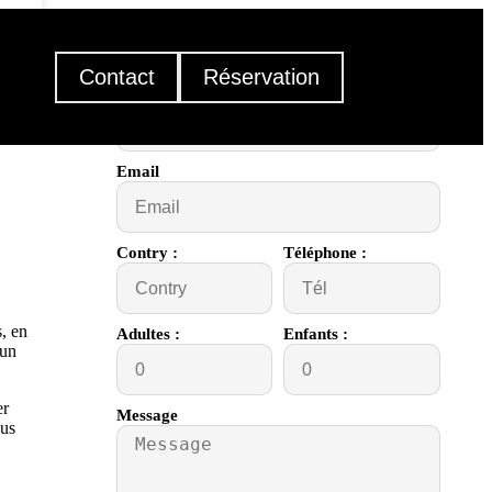
Formulaire de réservation :
Contact
Réservation
Nom
Email
Contry :
Téléphone :
, en
Adultes :
Enfants :
 un
er
Message
ous