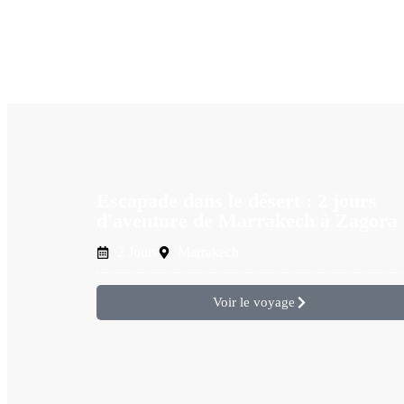
Escapade dans le désert : 2 jours
d'aventure de Marrakech à Zagora
2 Jours
Marrakech
Voir le voyage