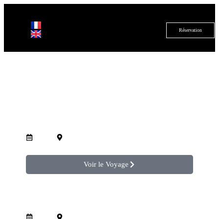
Réservation
Une journée dans la perle bleue :
aventure à Chefchaouen depuis Fès.
1 Jour
Chefchaouen
Voir le Voyage
Une journée au cœur du Moyen
Atlas.
1 Jour
Moyen Atlas