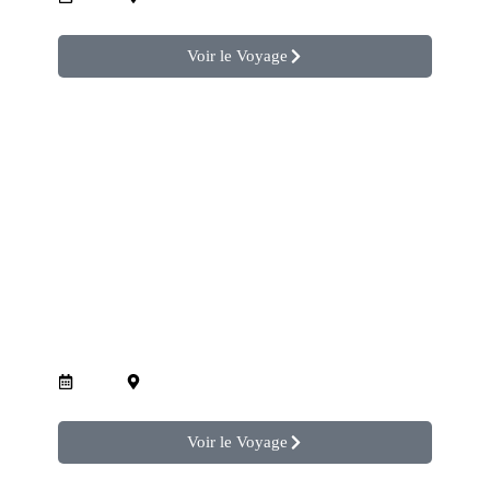
Voir le Voyage
Visite touristique de la ville de Fès.
1 Jour
Fes
Voir le Voyage