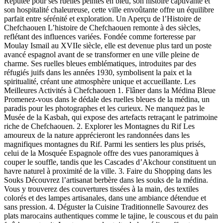
Réputée pour ses ruelles peintes en bleu, son histoire captivante et
son hospitalité chaleureuse, cette ville envoûtante offre un équilibre
parfait entre sérénité et exploration. Un Aperçu de l’Histoire de
Chefchaouen L’histoire de Chefchaouen remonte à des siècles,
reflétant des influences variées. Fondée comme forteresse par
Moulay Ismail au XVIIe siècle, elle est devenue plus tard un poste
avancé espagnol avant de se transformer en une ville pleine de
charme. Ses ruelles bleues emblématiques, introduites par des
réfugiés juifs dans les années 1930, symbolisent la paix et la
spiritualité, créant une atmosphère unique et accueillante. Les
Meilleures Activités à Chefchaouen 1. Flâner dans la Médina Bleue
Promenez-vous dans le dédale des ruelles bleues de la médina, un
paradis pour les photographes et les curieux. Ne manquez pas le
Musée de la Kasbah, qui expose des artefacts retraçant le patrimoine
riche de Chefchaouen. 2. Explorer les Montagnes du Rif Les
amoureux de la nature apprécieront les randonnées dans les
magnifiques montagnes du Rif. Parmi les sentiers les plus prisés,
celui de la Mosquée Espagnole offre des vues panoramiques à
couper le souffle, tandis que les Cascades d’Akchour constituent un
havre naturel à proximité de la ville. 3. Faire du Shopping dans les
Souks Découvrez l’artisanat berbère dans les souks de la médina.
Vous y trouverez des couvertures tissées à la main, des textiles
colorés et des lampes artisanales, dans une ambiance détendue et
sans pression. 4. Déguster la Cuisine Traditionnelle Savourez des
plats marocains authentiques comme le tajine, le couscous et du pain