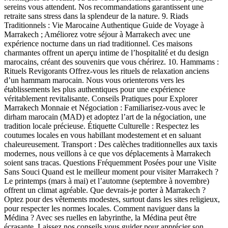
sereins vous attendent. Nos recommandations garantissent une
retraite sans stress dans la splendeur de la nature. 9. Riads
Traditionnels : Vie Marocaine Authentique Guide de Voyage à
Marrakech ; Améliorez votre séjour à Marrakech avec une
expérience nocturne dans un riad traditionnel. Ces maisons
charmantes offrent un aperçu intime de l’hospitalité et du design
marocains, créant des souvenirs que vous chérirez. 10. Hammams :
Rituels Revigorants Offrez-vous les rituels de relaxation anciens
d’un hammam marocain. Nous vous orienterons vers les
établissements les plus authentiques pour une expérience
véritablement revitalisante. Conseils Pratiques pour Explorer
Marrakech Monnaie et Négociation : Familiarisez-vous avec le
dirham marocain (MAD) et adoptez l’art de la négociation, une
tradition locale précieuse. Étiquette Culturelle : Respectez les
coutumes locales en vous habillant modestement et en saluant
chaleureusement. Transport : Des calèches traditionnelles aux taxis
modernes, nous veillons à ce que vos déplacements à Marrakech
soient sans tracas. Questions Fréquemment Posées pour une Visite
Sans Souci Quand est le meilleur moment pour visiter Marrakech ?
Le printemps (mars à mai) et l’automne (septembre à novembre)
offrent un climat agréable. Que devrais-je porter à Marrakech ?
Optez pour des vêtements modestes, surtout dans les sites religieux,
pour respecter les normes locales. Comment naviguer dans la
Médina ? Avec ses ruelles en labyrinthe, la Médina peut être
écrasante. Laissez nos conseils vous guider pour apprécier son