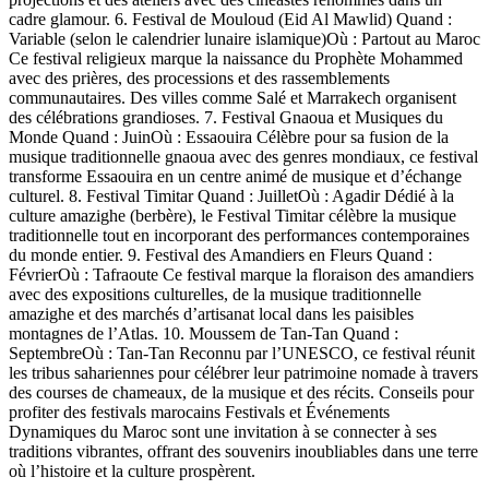
cadre glamour. 6. Festival de Mouloud (Eid Al Mawlid) Quand :
Variable (selon le calendrier lunaire islamique)Où : Partout au Maroc
Ce festival religieux marque la naissance du Prophète Mohammed
avec des prières, des processions et des rassemblements
communautaires. Des villes comme Salé et Marrakech organisent
des célébrations grandioses. 7. Festival Gnaoua et Musiques du
Monde Quand : JuinOù : Essaouira Célèbre pour sa fusion de la
musique traditionnelle gnaoua avec des genres mondiaux, ce festival
transforme Essaouira en un centre animé de musique et d’échange
culturel. 8. Festival Timitar Quand : JuilletOù : Agadir Dédié à la
culture amazighe (berbère), le Festival Timitar célèbre la musique
traditionnelle tout en incorporant des performances contemporaines
du monde entier. 9. Festival des Amandiers en Fleurs Quand :
FévrierOù : Tafraoute Ce festival marque la floraison des amandiers
avec des expositions culturelles, de la musique traditionnelle
amazighe et des marchés d’artisanat local dans les paisibles
montagnes de l’Atlas. 10. Moussem de Tan-Tan Quand :
SeptembreOù : Tan-Tan Reconnu par l’UNESCO, ce festival réunit
les tribus sahariennes pour célébrer leur patrimoine nomade à travers
des courses de chameaux, de la musique et des récits. Conseils pour
profiter des festivals marocains Festivals et Événements
Dynamiques du Maroc sont une invitation à se connecter à ses
traditions vibrantes, offrant des souvenirs inoubliables dans une terre
où l’histoire et la culture prospèrent.