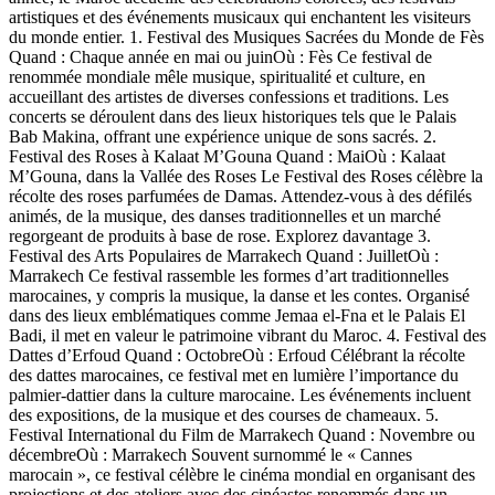
artistiques et des événements musicaux qui enchantent les visiteurs
du monde entier. 1. Festival des Musiques Sacrées du Monde de Fès
Quand : Chaque année en mai ou juinOù : Fès Ce festival de
renommée mondiale mêle musique, spiritualité et culture, en
accueillant des artistes de diverses confessions et traditions. Les
concerts se déroulent dans des lieux historiques tels que le Palais
Bab Makina, offrant une expérience unique de sons sacrés. 2.
Festival des Roses à Kalaat M’Gouna Quand : MaiOù : Kalaat
M’Gouna, dans la Vallée des Roses Le Festival des Roses célèbre la
récolte des roses parfumées de Damas. Attendez-vous à des défilés
animés, de la musique, des danses traditionnelles et un marché
regorgeant de produits à base de rose. Explorez davantage 3.
Festival des Arts Populaires de Marrakech Quand : JuilletOù :
Marrakech Ce festival rassemble les formes d’art traditionnelles
marocaines, y compris la musique, la danse et les contes. Organisé
dans des lieux emblématiques comme Jemaa el-Fna et le Palais El
Badi, il met en valeur le patrimoine vibrant du Maroc. 4. Festival des
Dattes d’Erfoud Quand : OctobreOù : Erfoud Célébrant la récolte
des dattes marocaines, ce festival met en lumière l’importance du
palmier-dattier dans la culture marocaine. Les événements incluent
des expositions, de la musique et des courses de chameaux. 5.
Festival International du Film de Marrakech Quand : Novembre ou
décembreOù : Marrakech Souvent surnommé le « Cannes
marocain », ce festival célèbre le cinéma mondial en organisant des
projections et des ateliers avec des cinéastes renommés dans un