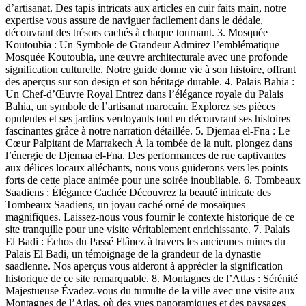
d’artisanat. Des tapis intricats aux articles en cuir faits main, notre
expertise vous assure de naviguer facilement dans le dédale,
découvrant des trésors cachés à chaque tournant. 3. Mosquée
Koutoubia : Un Symbole de Grandeur Admirez l’emblématique
Mosquée Koutoubia, une œuvre architecturale avec une profonde
signification culturelle. Notre guide donne vie à son histoire, offrant
des aperçus sur son design et son héritage durable. 4. Palais Bahia :
Un Chef-d’Œuvre Royal Entrez dans l’élégance royale du Palais
Bahia, un symbole de l’artisanat marocain. Explorez ses pièces
opulentes et ses jardins verdoyants tout en découvrant ses histoires
fascinantes grâce à notre narration détaillée. 5. Djemaa el-Fna : Le
Cœur Palpitant de Marrakech À la tombée de la nuit, plongez dans
l’énergie de Djemaa el-Fna. Des performances de rue captivantes
aux délices locaux alléchants, nous vous guiderons vers les points
forts de cette place animée pour une soirée inoubliable. 6. Tombeaux
Saadiens : Élégance Cachée Découvrez la beauté intricate des
Tombeaux Saadiens, un joyau caché orné de mosaïques
magnifiques. Laissez-nous vous fournir le contexte historique de ce
site tranquille pour une visite véritablement enrichissante. 7. Palais
El Badi : Échos du Passé Flânez à travers les anciennes ruines du
Palais El Badi, un témoignage de la grandeur de la dynastie
saadienne. Nos aperçus vous aideront à apprécier la signification
historique de ce site remarquable. 8. Montagnes de l’Atlas : Sérénité
Majestueuse Évadez-vous du tumulte de la ville avec une visite aux
Montagnes de l’Atlas, où des vues panoramiques et des paysages