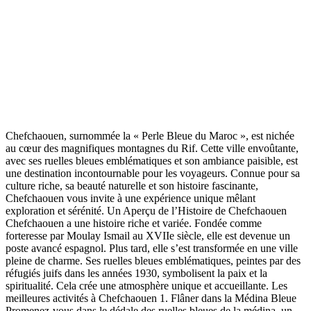
Chefchaouen, surnommée la « Perle Bleue du Maroc », est nichée
au cœur des magnifiques montagnes du Rif. Cette ville envoûtante,
avec ses ruelles bleues emblématiques et son ambiance paisible, est
une destination incontournable pour les voyageurs. Connue pour sa
culture riche, sa beauté naturelle et son histoire fascinante,
Chefchaouen vous invite à une expérience unique mêlant
exploration et sérénité. Un Aperçu de l’Histoire de Chefchaouen
Chefchaouen a une histoire riche et variée. Fondée comme
forteresse par Moulay Ismail au XVIIe siècle, elle est devenue un
poste avancé espagnol. Plus tard, elle s’est transformée en une ville
pleine de charme. Ses ruelles bleues emblématiques, peintes par des
réfugiés juifs dans les années 1930, symbolisent la paix et la
spiritualité. Cela crée une atmosphère unique et accueillante. Les
meilleures activités à Chefchaouen 1. Flâner dans la Médina Bleue
Promenez-vous dans le dédale des ruelles bleues de la médina, un