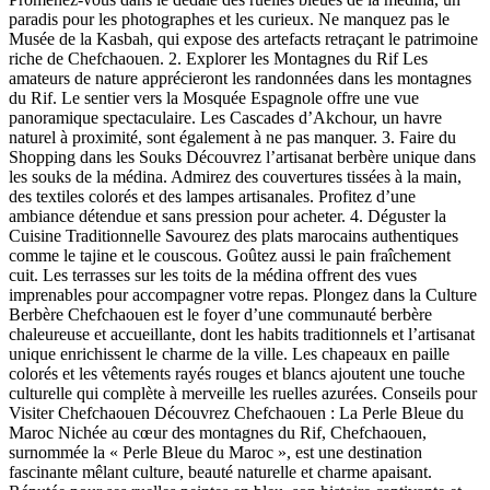
paradis pour les photographes et les curieux. Ne manquez pas le
Musée de la Kasbah, qui expose des artefacts retraçant le patrimoine
riche de Chefchaouen. 2. Explorer les Montagnes du Rif Les
amateurs de nature apprécieront les randonnées dans les montagnes
du Rif. Le sentier vers la Mosquée Espagnole offre une vue
panoramique spectaculaire. Les Cascades d’Akchour, un havre
naturel à proximité, sont également à ne pas manquer. 3. Faire du
Shopping dans les Souks Découvrez l’artisanat berbère unique dans
les souks de la médina. Admirez des couvertures tissées à la main,
des textiles colorés et des lampes artisanales. Profitez d’une
ambiance détendue et sans pression pour acheter. 4. Déguster la
Cuisine Traditionnelle Savourez des plats marocains authentiques
comme le tajine et le couscous. Goûtez aussi le pain fraîchement
cuit. Les terrasses sur les toits de la médina offrent des vues
imprenables pour accompagner votre repas. Plongez dans la Culture
Berbère Chefchaouen est le foyer d’une communauté berbère
chaleureuse et accueillante, dont les habits traditionnels et l’artisanat
unique enrichissent le charme de la ville. Les chapeaux en paille
colorés et les vêtements rayés rouges et blancs ajoutent une touche
culturelle qui complète à merveille les ruelles azurées. Conseils pour
Visiter Chefchaouen Découvrez Chefchaouen : La Perle Bleue du
Maroc Nichée au cœur des montagnes du Rif, Chefchaouen,
surnommée la « Perle Bleue du Maroc », est une destination
fascinante mêlant culture, beauté naturelle et charme apaisant.